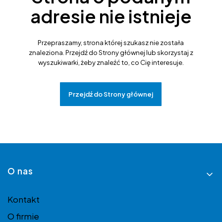
adresie nie istnieje
Przepraszamy, strona której szukasz nie została
znaleziona. Przejdź do Strony głównej lub skorzystaj z
wyszukiwarki, żeby znaleźć to, co Cię interesuje.
Przejdź do Strony głównej
Linki w stopce
O nas
Kontakt
O firmie