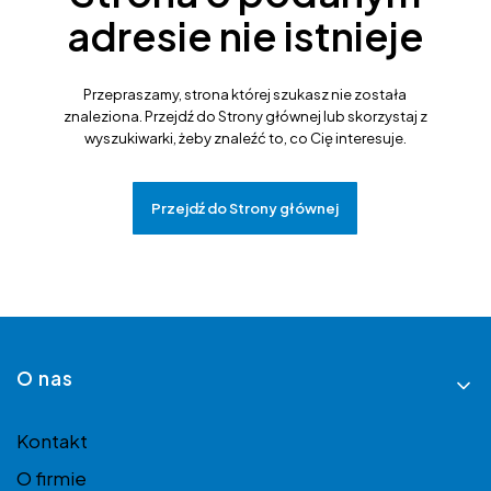
adresie nie istnieje
Przepraszamy, strona której szukasz nie została
znaleziona. Przejdź do Strony głównej lub skorzystaj z
wyszukiwarki, żeby znaleźć to, co Cię interesuje.
Przejdź do Strony głównej
Linki w stopce
O nas
Kontakt
O firmie